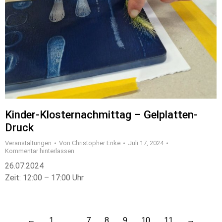
Kinder-Klosternachmittag – Gelplatten-
Druck
Veranstaltungen
Von
Christopher Enke
Juli 17, 2024
Kommentar hinterlassen
26.07.2024
Zeit: 12:00 – 17:00 Uhr
←
1
…
7
8
9
10
11
→