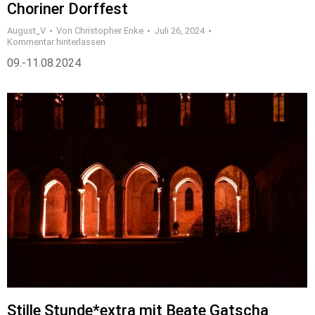
Choriner Dorffest
August_V
Von
Christopher Enke
Juli 26, 2024
Kommentar hinterlassen
09.-11.08.2024
Stille Stunde*extra mit Beate Gatscha