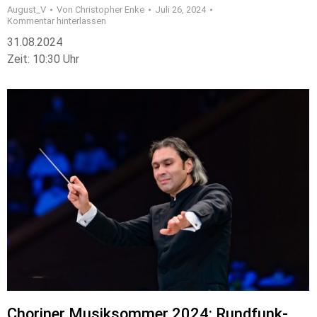
August_V
Von
Christopher Enke
Juli 26, 2024
Kommentar hinterlassen
31.08.2024
Zeit: 10:30 Uhr
Choriner Musiksommer 2024: Rundfunk-