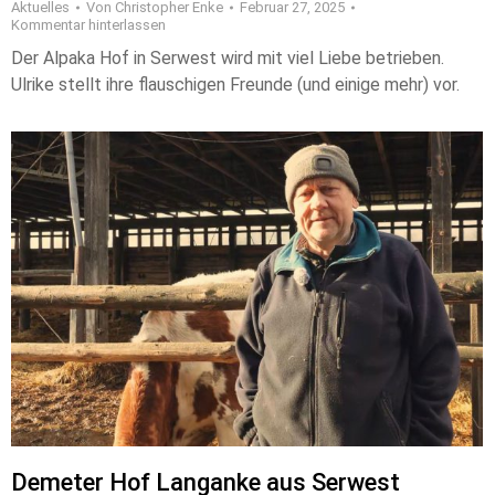
Aktuelles
Von
Christopher Enke
Februar 27, 2025
Kommentar hinterlassen
Der Alpaka Hof in Serwest wird mit viel Liebe betrieben.
Ulrike stellt ihre flauschigen Freunde (und einige mehr) vor.
Demeter Hof Langanke aus Serwest