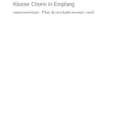
Kloster Chorin in Empfang
genommen. Die Ausstellungen und
das Café sind während der Stillen
Stunde geschlossen.
Eintritt frei. Spende erwünscht.
11.10.2024
Kloster
Zeit:
Chorin
19:00 –
Amt
20:00
Chorin
Uhr
11a
Exkursion
16230
/
Chorin