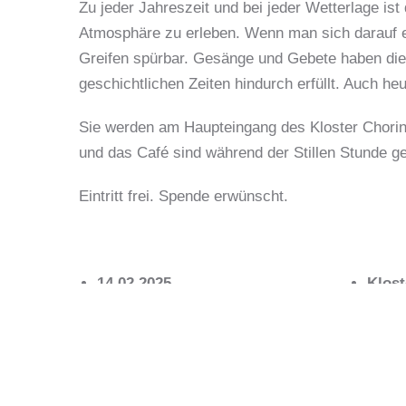
Zu jeder Jahreszeit und bei jeder Wetterlage ist
Atmosphäre zu erleben. Wenn man sich darauf ei
Greifen spürbar. Gesänge und Gebete haben die 
geschichtlichen Zeiten hindurch erfüllt. Auch h
Sie werden am Haupteingang des Kloster Chori
und das Café sind während der Stillen Stunde g
Eintritt frei. Spende erwünscht.
14.02.2025
Klost
Zeit: 18:00 – 19:00 Uhr
Amt C
Stille Stunde an jedem 2. Freitag
+49 (
des Monats in der Winterzeit ab
E-Mai
18 Uhr, in der Sommerzeit ab 19