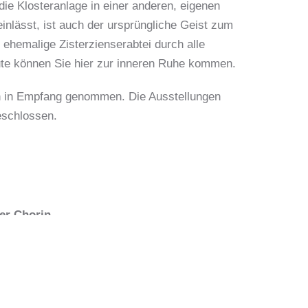
 die Klosteranlage in einer anderen, eigenen
nlässt, ist auch der ursprüngliche Geist zum
ehemalige Zisterzienserabtei durch alle
eute können Sie hier zur inneren Ruhe kommen.
n in Empfang genommen. Die Ausstellungen
eschlossen.
er Chorin
horin 11a16230 Chorin
0)33366 70377
l schreiben