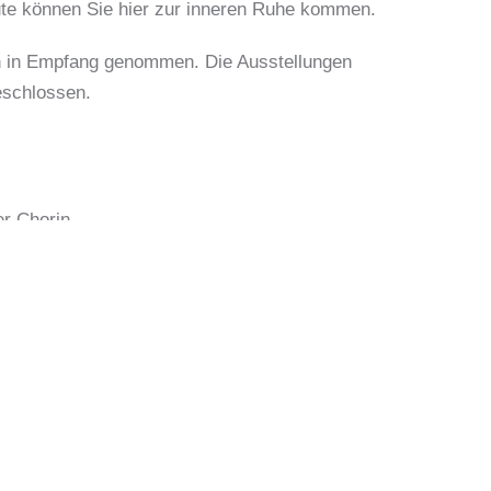
eute können Sie hier zur inneren Ruhe kommen.
n in Empfang genommen. Die Ausstellungen
eschlossen.
er Chorin
horin 11a16230 Chorin
0)33366 70377
l schreiben
MEHR AUS DER REGIO