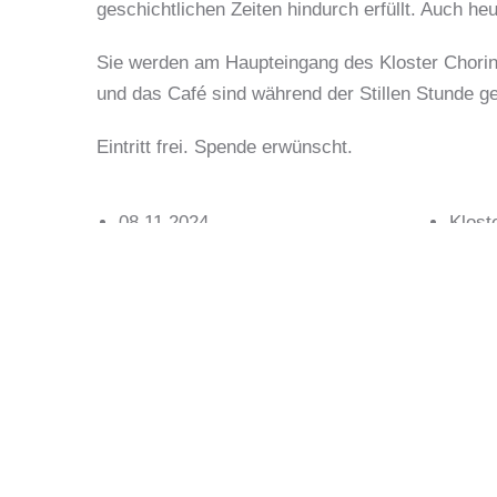
geschichtlichen Zeiten hindurch erfüllt. Auch h
Sie werden am Haupteingang des Kloster Chori
und das Café sind während der Stillen Stunde g
Eintritt frei. Spende erwünscht.
08.11.2024
Klost
Zeit: 18:00 – 19:00 Uhr
Amt C
Exkursion / Wanderung
+49 (
E-Mai