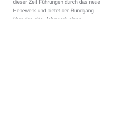
dieser Zeit Führungen durch das neue
Hebewerk und bietet der Rundgang
über das alte Hebewerk einen
besonderen Blick auf und in die
riesigen Maschinen.
Seit 90 Jahren versieht das alte
Hebewerk zuverlässig seinen Dienst
und die Besucherinnen und Besucher
bekommen erläutert, warum sich auch
das modernste Hebewerk Europas an
diesem Bau orientiert.
Voranmeldung nicht erforderlich,
Tickets Online und an der
Abendkasse ab 18:30 Uhr im
Infozentrum erhältlich.