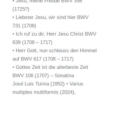
• Jesu, meine Freude BWV 358
(1725?)
• Liebster Jesu, wir sind hier BWV
731 (1708)
• Ich ruf zu dir, Herr Jesu Christ BWV
639 (1708 – 1717)
• Herr Gott, nun schleuss den Himmel
auf BWV 617 (1708 – 1717)
• Gottes Zeit ist die allerbeste Zeit
BWV 106 (1707) – Sonatina
José Luis Turina (1952) • Varius
multiplex multiformis (2024),
Deutsche Uraufführung
Joan Pérez-Villegas (1994) / Federico
García-Lorca (1898 – 1936) •Sólo el
misterio (2021), aus Canciones