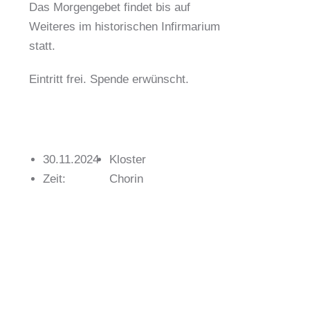
Das Morgengebet findet bis auf
Weiteres im historischen Infirmarium
statt.
Eintritt frei. Spende erwünscht.
30.11.2024
Kloster
Zeit:
Chorin
10:30
Amt
Uhr
Chorin
Fest /
11a16230
Brauchtum
Chorin
+49
(0)33366