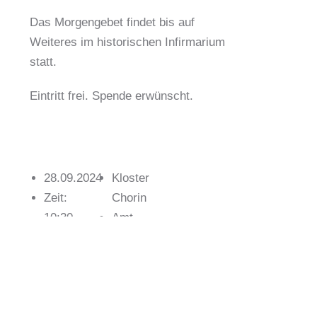
Das Morgengebet findet bis auf
Weiteres im historischen Infirmarium
statt.
Eintritt frei. Spende erwünscht.
28.09.2024
Kloster
Zeit:
Chorin
10:30
Amt
Uhr
Chorin
Fest /
11a16230
Brauchtum
Chorin
+49
(0)33366